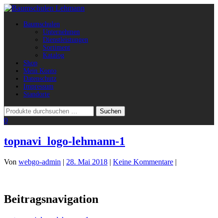
Navigation
Baumschulen
umschalten
Unternehmen
Dienstleistungen
Sortiment
Katalog
Shop
Mein Konto
Datenschutz
Impressum
Standorte
0
topnavi_logo-lehmann-1
Von
webgo-admin
|
28. Mai 2018
|
Keine Kommentare
|
Beitragsnavigation