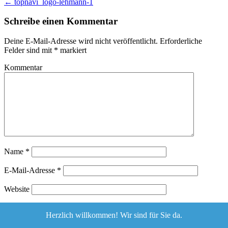
←
topnavi_logo-lehmann-1
Schreibe einen Kommentar
Deine E-Mail-Adresse wird nicht veröffentlicht.
Erforderliche
Felder sind mit
*
markiert
Kommentar
Name
*
E-Mail-Adresse
*
Website
Herzlich willkommen! Wir sind für Sie da.
Diese Website verwendet Akismet, um Spam zu reduzieren.
Erfahre