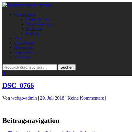
Navigation
Baumschulen
umschalten
Unternehmen
Dienstleistungen
Sortiment
Katalog
Shop
Mein Konto
Datenschutz
Impressum
Standorte
0
DSC_0766
Von
webgo-admin
|
29. Juli 2018
|
Keine Kommentare
|
Beitragsnavigation