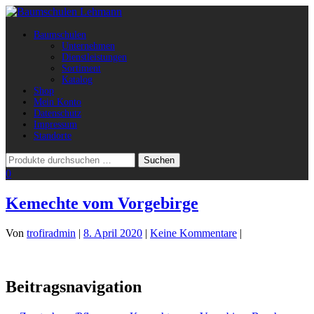
Navigation
Baumschulen
umschalten
Unternehmen
Dienstleistungen
Sortiment
Katalog
Shop
Mein Konto
Datenschutz
Impressum
Standorte
0
Kemechte vom Vorgebirge
Von
trofiradmin
|
8. April 2020
|
Keine Kommentare
|
Beitragsnavigation