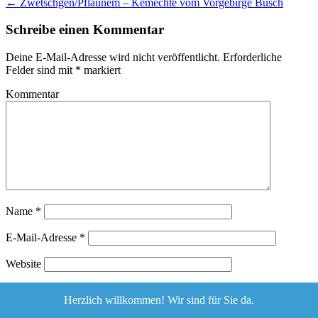
←
Zwetschgen/Pflaunem – Kemechte vom Vorgebirge Busch
Schreibe einen Kommentar
Deine E-Mail-Adresse wird nicht veröffentlicht.
Erforderliche
Felder sind mit
*
markiert
Kommentar
Name
*
E-Mail-Adresse
*
Website
Herzlich willkommen! Wir sind für Sie da.
Diese Website verwendet Akismet, um Spam zu reduzieren.
Erfahre